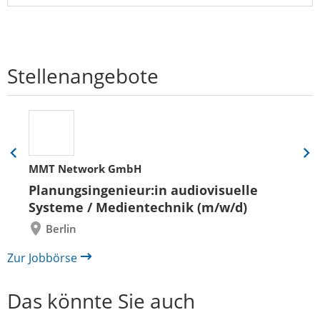
Stellenangebote
Eine
Eine
MMT Network GmbH
Folie
Folie
zurück
vor
Planungsingenieur:in audiovisuelle
Systeme / Medientechnik (m/w/d)
Berlin
Zur Jobbörse
Das könnte Sie auch