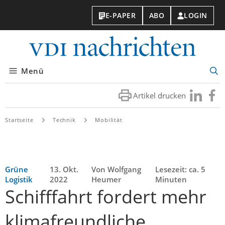
E-PAPER
ABO
LOGIN
VDI-
Nachri
Menü
Suc
öff
Artikel drucken
Besuchen
Besuc
Sie
Sie
uns
uns
Startseite
Technik
Mobilität
bei
bei
LinkedIn
Faceb
Grüne
13. Okt.
Von Wolfgang
Lesezeit: ca. 5
Logistik
2022
Heumer
Minuten
Schifffahrt fordert mehr
klimafreundliche