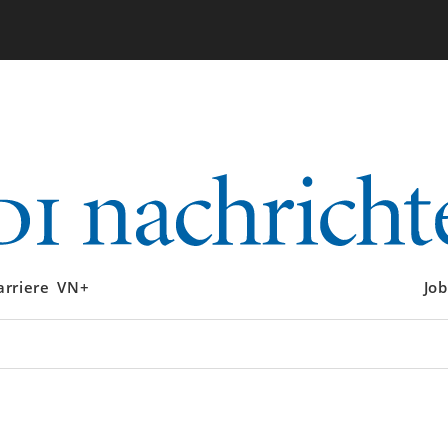
arriere
VN+
Job