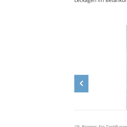
Leckagen im Betanku
Ok, Boomer: Ein Tankflugz