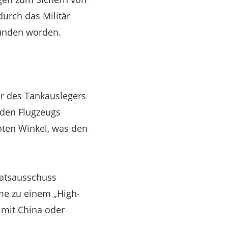
urch das Militär
funden worden.
er des Tankauslegers
nden Flugzeugs
oten Winkel, was den
natsausschuss
äme zu einem „High-
 mit China oder