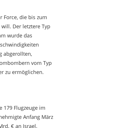
 Force, die bis zum
ill. Der letztere Typ
 ihm wurde das
eschwindigkeiten
 abgerollten,
 Atombombern vom Typ
er zu ermöglichen.
te 179 Flugzeuge im
genehmigte Anfang März
rd. € an Israel.