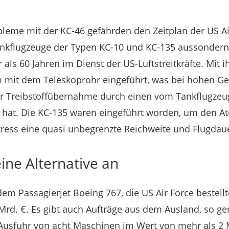
eme mit der KC-46 gefährden den Zeitplan der US Air
nkflugzeuge der Typen KC-10 und KC-135 aussondern w
r als 60 Jahren im Dienst der US-Luftstreitkräfte. Mit
 mit dem Teleskoprohr eingeführt, was bei hohen G
er Treibstoffübernahme durch einen vom Tankflugzeug
 hat. Die KC-135 waren eingeführt worden, um den
tress eine quasi unbegrenzte Reichweite und Flugdau
eine Alternative an
dem Passagierjet Boeing 767, die US Air Force bestell
 Mrd. €. Es gibt auch Aufträge aus dem Ausland, so 
Ausfuhr von acht Maschinen im Wert von mehr als 2 M