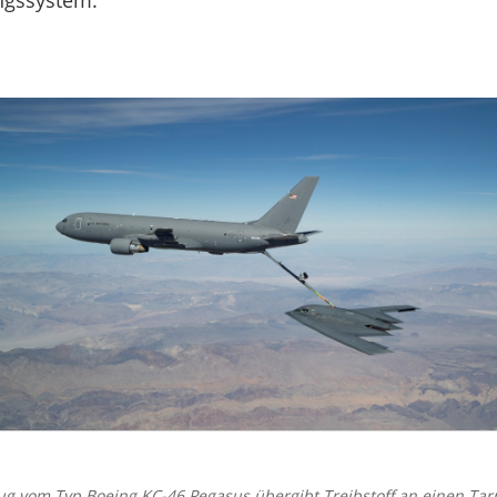
ngssystem.
eug vom Typ Boeing KC-46 Pegasus übergibt Treibstoff an einen T