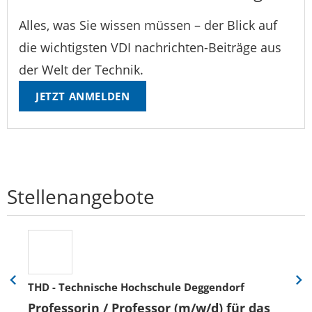
Alles, was Sie wissen müssen – der Blick auf
die wichtigsten VDI nachrichten-Beiträge aus
der Welt der Technik.
JETZT ANMELDEN
Stellenangebote
THD - Technische Hochschule Deggendorf
Eine
Eine
Folie
Folie
Professorin / Professor (m/w/d) für das
zurück
vor