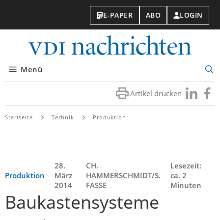
E-PAPER
ABO
LOGIN
VDI-
Nachri
Menü
Suc
öff
Artikel drucken
Besuchen
Besuc
Sie
Sie
uns
uns
Startseite
Technik
Produktion
bei
bei
LinkedIn
Faceb
28.
CH.
Lesezeit:
Produktion
März
HAMMERSCHMIDT/S.
ca. 2
2014
FASSE
Minuten
Baukastensysteme