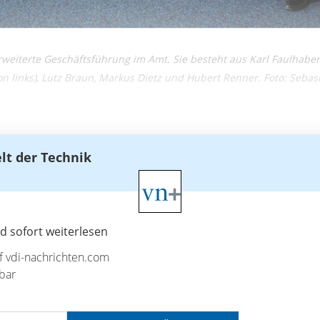
 erweiterte Geschäftsführung im Amt. Sie besteht aus Karl Faulhaber
on links), Lutz Braun, Markus Dietz und Hubert Renner. Foto: Seb
elt der Technik
 sofort weiterlesen
uf vdi-nachrichten.com
bar