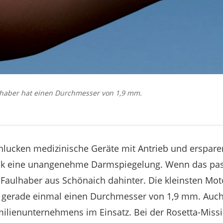
lhaber hat einen Durchmesser von 1,9 mm.
ucken medizinische Geräte mit Antrieb und erspare
nik eine unangenehme Darmspiegelung. Wenn das passi
Faulhaber aus Schönaich dahinter. Die kleinsten Mot
erade einmal einen Durchmesser von 1,9 mm. Auch i
ilienunternehmens im Einsatz. Bei der Rosetta-Missi