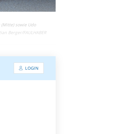
 (Mitte) sowie Udo
astian Berger/FAULHABER
LOGIN