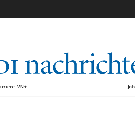
arriere
VN+
Job