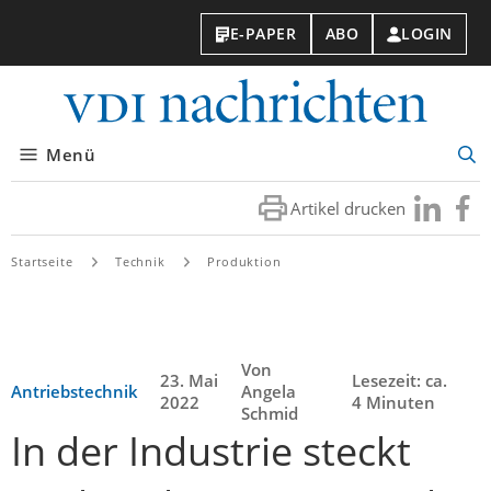
E-PAPER
ABO
LOGIN
VDI-
Nachri
Menü
Suc
öff
Artikel drucken
Besuchen
Besuc
Sie
Sie
uns
uns
Startseite
Technik
Produktion
bei
bei
LinkedIn
Faceb
Von
23. Mai
Lesezeit: ca.
Antriebstechnik
Angela
2022
4 Minuten
Schmid
In der Industrie steckt