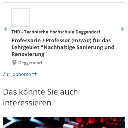
THD - Technische Hochschule Deggendorf
Eine
Eine
Folie
Folie
Professorin / Professor (m/w/d) für das
zurück
vor
Lehrgebiet "Nachhaltige Sanierung und
Renovierung"
Deggendorf
Zur Jobbörse
Das könnte Sie auch
interessieren