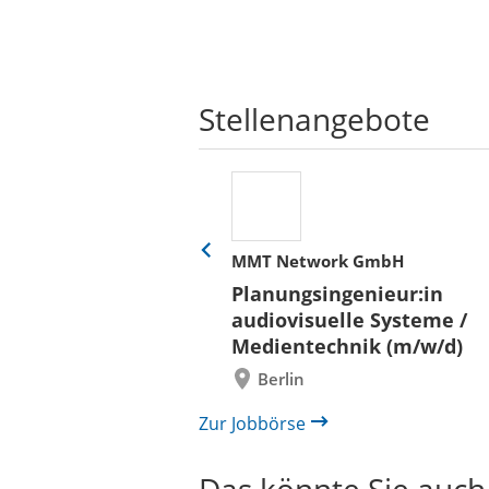
Stellenangebote
her
MMT Network GmbH
Eine
Folie
ür
Planungsingenieur:in
zurück
 und Bauen (BLB)
audiovisuelle Systeme /
/in (w/m/d)
Medientechnik (m/w/d)
/ Außenanlagen
Berlin
il /
bau
Zur Jobbörse
Das könnte Sie auch