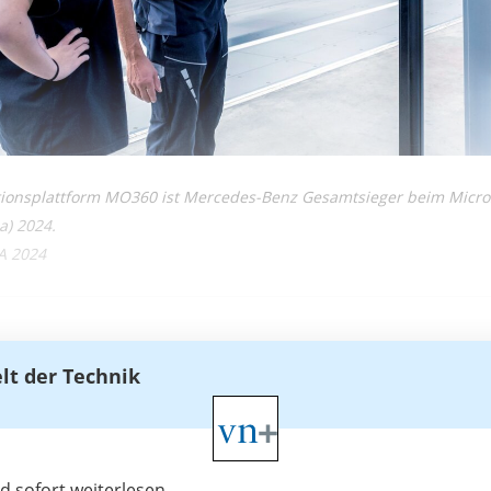
tionsplattform MO360 ist Mercedes-Benz Gesamtsieger beim Microso
) 2024.
A 2024
elt der Technik
 sofort weiterlesen