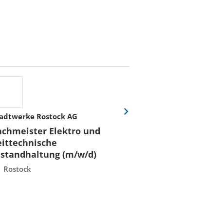
adtwerke Rostock AG
Stadtwerke Rost
Eine
Folie
achmeister Elektro und
Fachmeister E
vor
eittechnische
Leittechnisch
nstandhaltung (m/w/d)
Instandhaltun
Rostock
Rostock