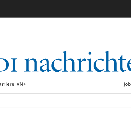
arriere
VN+
Job