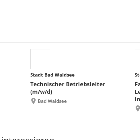
Stadt Bad Waldsee
St
Technischer Betriebsleiter
F
(m/w/d)
L
I
Bad Waldsee
 interessieren