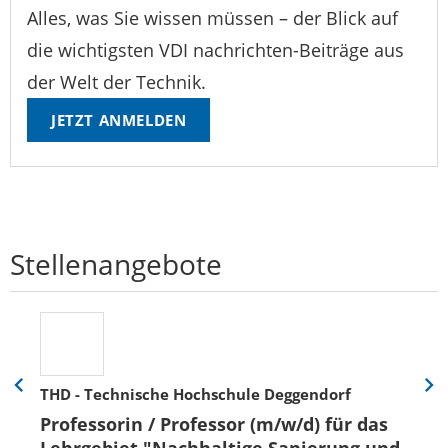
Alles, was Sie wissen müssen – der Blick auf
die wichtigsten VDI nachrichten-Beiträge aus
der Welt der Technik.
JETZT ANMELDEN
Stellenangebote
THD - Technische Hochschule Deggendorf
Eine
Eine
Folie
Folie
Professorin / Professor (m/w/d) für das
zurück
vor