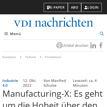
E-PAPER
ABO
LOGIN
VDI-
Nachri
Menü
Suc
öff
Artikel drucken
Besuchen
Besuc
Sie
Sie
uns
uns
Startseite
Technik
Produktion
bei
bei
LinkedIn
Faceb
Industrie
12. Okt.
Von Manfred
Lesezeit: ca. 4
4.0
2022
Schulze
Minuten
Manufacturing-X: Es geht
um die Hoheit über den