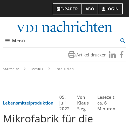
E-PAPER
ABO
LOGIN
VDI-
Nachri
Menü
Suc
öff
Artikel drucken
Besuchen
Besuc
Sie
Sie
uns
uns
Startseite
Technik
Produktion
bei
bei
LinkedIn
Faceb
05.
Von
Lesezeit:
Lebensmittelproduktion
Juli
Klaus
ca. 6
2022
Sieg
Minuten
Mikrofabrik für die