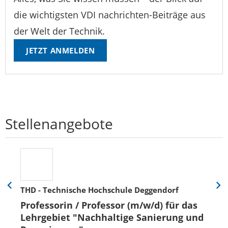
die wichtigsten VDI nachrichten-Beiträge aus
der Welt der Technik.
JETZT ANMELDEN
Stellenangebote
THD - Technische Hochschule Deggendorf
Eine
Eine
Folie
Folie
Professorin / Professor (m/w/d) für das
zurück
vor
Lehrgebiet "Nachhaltige Sanierung und