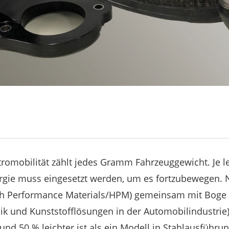
ktromobilität zählt jedes Gramm Fahrzeuggewicht. Je l
ergie muss eingesetzt werden, um es fortzubewegen. N
gh Performance Materials/HPM) gemeinsam mit Boge E
k und Kunststofflösungen in der Automobilindustrie)
nd 50 % leichter ist als ein Modell in Stahlausführun