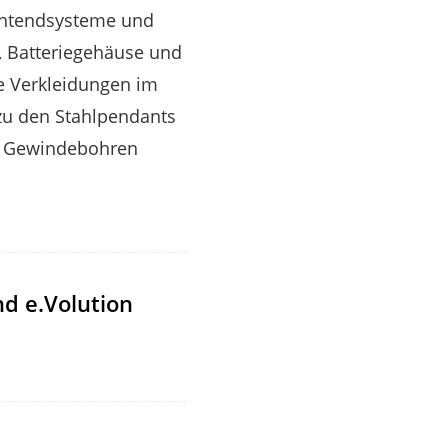
rontendsysteme und
, Batteriegehäuse und
e Verkleidungen im
zu den Stahlpendants
he Gewindebohren
d e.Volution