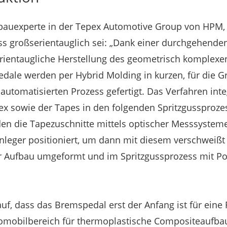
bauexperte in der Tepex Automotive Group von HPM, 
s großserientauglich sei: „Dank einer durchgehenden
serientaugliche Herstellung des geometrisch komplexen
dale werden per Hybrid Molding in kurzen, für die G
 automatisierten Prozess gefertigt. Das Verfahren in
ex sowie der Tapes in den folgenden Spritzgussprozes
den die Tapezuschnitte mittels optischer Messsysteme
nleger positioniert, um dann mit diesem verschweißt
r Aufbau umgeformt und im Spritzgussprozess mit P
uf, dass das Bremspedal erst der Anfang ist für eine
obilbereich für thermoplastische Compositeaufbaut