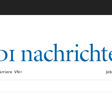
arriere
VN+
Job