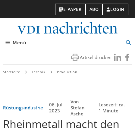
E-PAPER
ABO
LOGIN
VDI-
Nachri
Menü
Suc
öff
Artikel drucken
Besuchen
Besuc
Sie
Sie
uns
uns
Startseite
Technik
Produktion
bei
bei
LinkedIn
Faceb
Von
06. Juli
Lesezeit: ca.
Rüstungsindustrie
Stefan
2023
1 Minute
Asche
Rheinmetall macht den