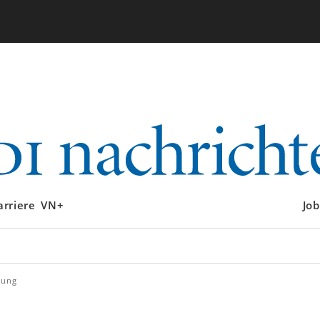
arriere
VN+
Job
gung