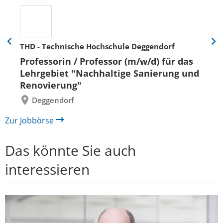
THD - Technische Hochschule Deggendorf
Eine
Eine
Folie
Folie
Professorin / Professor (m/w/d) für das
zurück
vor
Lehrgebiet "Nachhaltige Sanierung und
Renovierung"
Deggendorf
Zur Jobbörse
Das könnte Sie auch
interessieren