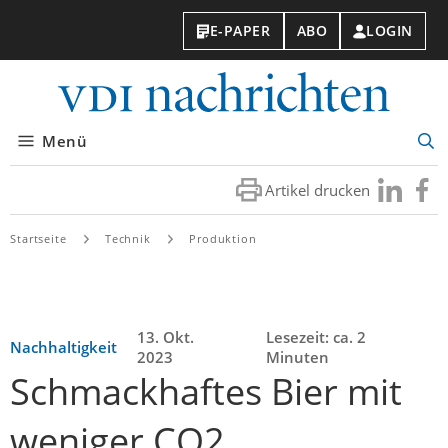
E-PAPER
ABO
LOGIN
VDI-
Nachri
Menü
Suc
öff
Artikel drucken
Besuchen
Besuc
Sie
Sie
uns
uns
Startseite
Technik
Produktion
bei
bei
LinkedIn
Faceb
13. Okt.
Lesezeit: ca. 2
Nachhaltigkeit
2023
Minuten
Schmackhaftes Bier mit
weniger CO2