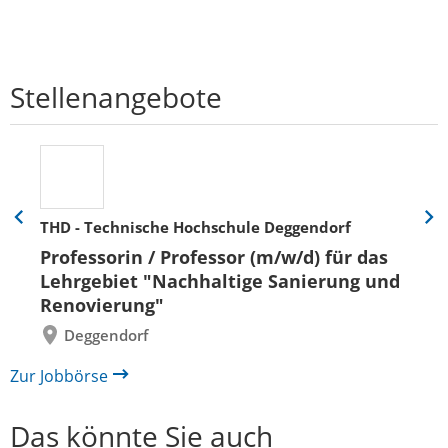
Stellenangebote
THD - Technische Hochschule Deggendorf
Eine
Eine
Folie
Folie
Professorin / Professor (m/w/d) für das
zurück
vor
Lehrgebiet "Nachhaltige Sanierung und
Renovierung"
Deggendorf
Zur Jobbörse
Das könnte Sie auch