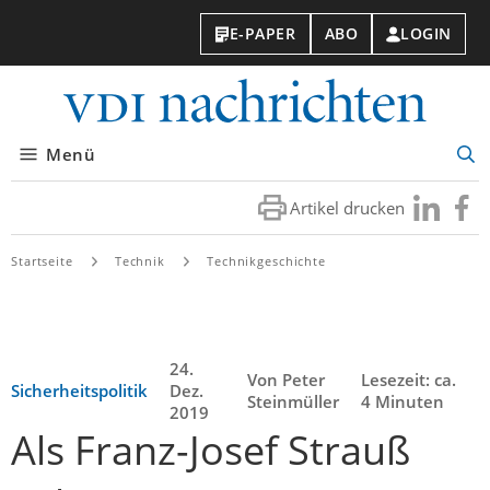
E-PAPER
ABO
LOGIN
VDI-
Nachri
Menü
Suc
öff
Artikel drucken
Besuchen
Besuc
Sie
Sie
uns
uns
Startseite
Technik
Technikgeschichte
bei
bei
LinkedIn
Faceb
24.
Von Peter
Lesezeit: ca.
Sicherheitspolitik
Dez.
Steinmüller
4 Minuten
2019
Als Franz-Josef Strauß