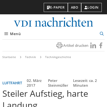
E-PAPER
ABO
LOGIN
VDI-
Nachri
Menü
Suc
öff
Artikel drucken
Besuchen
Besuc
Sie
Sie
uns
uns
Startseite
Technik
Technikgeschichte
bei
bei
LinkedIn
Faceb
02. März
Peter
Lesezeit: ca. 2
LUFTFAHRT
2017
Steinmüller
Minuten
Steiler Aufstieg, harte
Landung