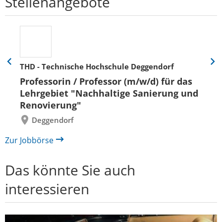
Stellenangebote
THD - Technische Hochschule Deggendorf
Eine
Eine
Folie
Folie
Professorin / Professor (m/w/d) für das
zurück
vor
Lehrgebiet "Nachhaltige Sanierung und
Renovierung"
Deggendorf
Zur Jobbörse
Das könnte Sie auch
interessieren