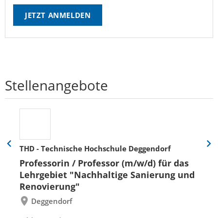
JETZT ANMELDEN
Stellenangebote
THD - Technische Hochschule Deggendorf
Eine
Eine
Folie
Folie
Professorin / Professor (m/w/d) für das
zurück
vor
Lehrgebiet "Nachhaltige Sanierung und
Renovierung"
Deggendorf