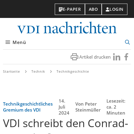
E-PAPER
ABO
LOGIN
VDI-
Nachri
Menü
Suc
öff
Artikel drucken
Besuchen
Besuc
Sie
Sie
uns
uns
Startseite
Technik
Technikgeschichte
bei
bei
LinkedIn
Faceb
14.
Lesezeit:
Technikgeschichtliches
Von Peter
Juli
ca. 2
Gremium des VDI
Steinmüller
2024
Minuten
VDI schreibt den Conrad-