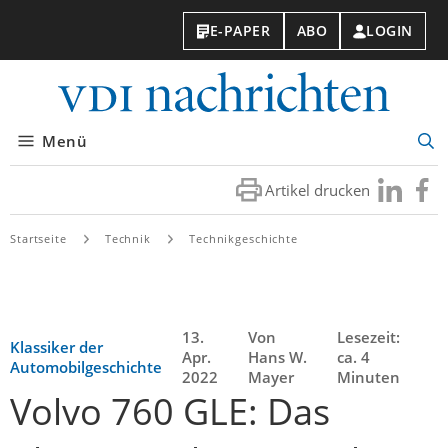
E-PAPER
ABO
LOGIN
VDI-
Nachri
Menü
Suc
öff
Artikel drucken
Besuchen
Besuc
Sie
Sie
uns
uns
Startseite
Technik
Technikgeschichte
bei
bei
LinkedIn
Faceb
13.
Von
Lesezeit:
Klassiker der
Apr.
Hans W.
ca. 4
Automobilgeschichte
2022
Mayer
Minuten
Volvo 760 GLE: Das