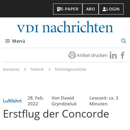
E-PAPER
ABO
LOGIN
VDI-
Nachri
Menü
Suc
öff
Artikel drucken
Besuchen
Besuc
Sie
Sie
uns
uns
Startseite
Technik
Technikgeschichte
bei
bei
LinkedIn
Faceb
28. Feb.
Von Dawid
Lesezeit: ca. 3
Luftfahrt
2022
Gryndzieluk
Minuten
Erstflug der Concorde