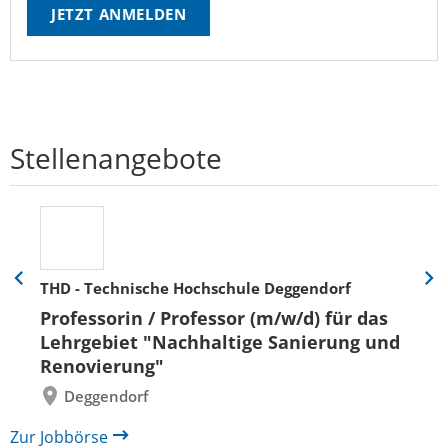
JETZT ANMELDEN
Stellenangebote
THD - Technische Hochschule Deggendorf
Eine
Eine
Folie
Folie
Professorin / Professor (m/w/d) für das
zurück
vor
Lehrgebiet "Nachhaltige Sanierung und
Renovierung"
Deggendorf
Zur Jobbörse