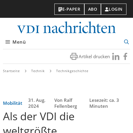
E-PAPER
ABO
LOGIN
VDI-
Nachri
Menü
Suc
öff
Artikel drucken
Besuchen
Besuc
Sie
Sie
uns
uns
Startseite
Technik
Technikgeschichte
bei
bei
LinkedIn
Faceb
31. Aug.
Von Ralf
Lesezeit: ca. 3
Mobilität
2024
Fellenberg
Minuten
Als der VDI die
weltgrößte