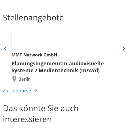
Stellenangebote
Eine
Eine
MMT Network GmbH
Folie
Folie
zurück
vor
Planungsingenieur:in audiovisuelle
Systeme / Medientechnik (m/w/d)
Berlin
Zur Jobbörse
Das könnte Sie auch
interessieren