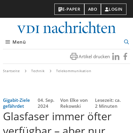
E-PAPER
ABO
LOGIN
VDI-
Nachri
Menü
Suc
öff
Artikel drucken
Besuchen
Besuc
Sie
Sie
uns
uns
Startseite
Technik
Telekommunikation
bei
bei
LinkedIn
Faceb
Gigabit-Ziele
04. Sep.
Von Elke von
Lesezeit: ca.
gefährdet
2024
Rekowski
2 Minuten
Glasfaser immer öfter
verfügbar – aber nur