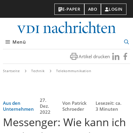
E-PAPER
ABO
LOGIN
VDI-
Nachri
Menü
Suc
öff
Artikel drucken
Besuchen
Besuc
Sie
Sie
uns
uns
Startseite
Technik
Telekommunikation
bei
bei
LinkedIn
Faceb
27.
Aus den
Von Patrick
Lesezeit: ca.
Dez.
Unternehmen
Schroeder
3 Minuten
2022
Messenger: Wie kann ich