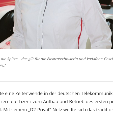
 die Spitze – das gilt für die Elektrotechnikerin und Vodafone-Gesc
eruf.
rte eine Zeitenwende in der deutschen Telekommunik
rn die Lizenz zum Aufbau und Betrieb des ersten pr
 Mit seinem „D2-Privat“-Netz wollte sich das traditio