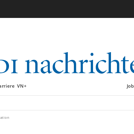
arriere
VN+
Job
ation