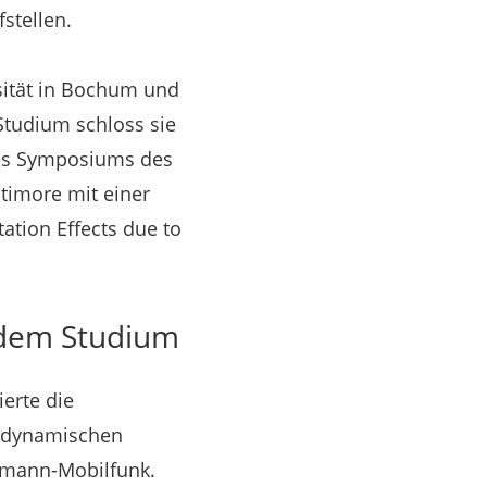
stellen.
rsität in Bochum und
 Studium schloss sie
nes Symposiums des
ltimore mit einer
ation Effects due to
 dem Studium
erte die
en dynamischen
smann-Mobilfunk.