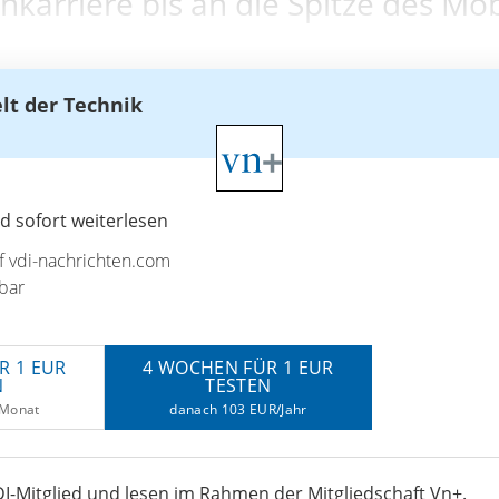
hkarriere bis an die Spitze des Mo
elt der Technik
 sofort weiterlesen
uf vdi-nachrichten.com
bar
R 1 EUR
4 WOCHEN FÜR 1 EUR
N
TESTEN
/Monat
danach 103 EUR/Jahr
I-Mitglied und lesen im Rahmen der Mitgliedschaft Vn+.