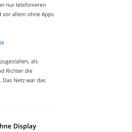
n nur telefonieren
d vor allem ohne Apps
te
ugestalten, als
d Richter die
. Das Netz war das
ohne Display