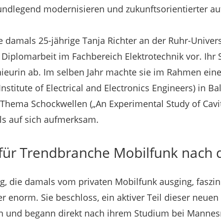
ndlegend modernisieren und zukunftsorientierter auf
die damals 25-jährige Tanja Richter an der Ruhr-Unive
e Diplomarbeit im Fachbereich Elektrotechnik vor. Ihr
nieurin ab. Im selben Jahr machte sie im Rahmen ei
nstitute of Electrical and Electronics Engineers) in Ba
Thema Schockwellen („An Experimental Study of Cavit
ls auf sich aufmerksam.
für Trendbranche Mobilfunk nach
 die damals vom privaten Mobilfunk ausging, faszini
ter enorm. Sie beschloss, ein aktiver Teil dieser neu
n und begann direkt nach ihrem Studium bei Manne