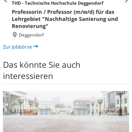
THD - Technische Hochschule Deggendorf
Eine
Eine
Folie
Folie
Professorin / Professor (m/w/d) für das
zurück
vor
Lehrgebiet "Nachhaltige Sanierung und
Renovierung"
Deggendorf
Zur Jobbörse
Das könnte Sie auch
interessieren