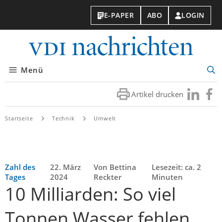
E-PAPER
ABO
LOGIN
VDI-
Nachri
Menü
Suc
öff
Artikel drucken
Besuchen
Besuc
Sie
Sie
uns
uns
Startseite
Technik
Umwelt
bei
bei
LinkedIn
Faceb
Zahl des
22. März
Von Bettina
Lesezeit: ca. 2
Tages
2024
Reckter
Minuten
10 Milliarden: So viel
Tonnen Wasser fehlen