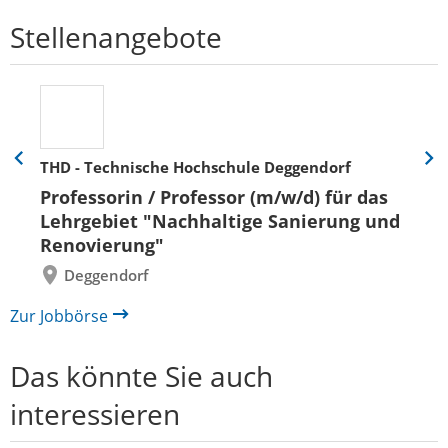
Stellenangebote
THD - Technische Hochschule Deggendorf
Eine
Eine
Folie
Folie
Professorin / Professor (m/w/d) für das
zurück
vor
Lehrgebiet "Nachhaltige Sanierung und
Renovierung"
Deggendorf
Zur Jobbörse
Das könnte Sie auch
interessieren