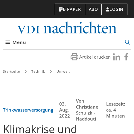
E-PAPER
ABO
LOGIN
VDI-
Nachri
Menü
Suc
öff
Artikel drucken
Besuchen
Besuc
Sie
Sie
uns
uns
Startseite
Technik
Umwelt
bei
bei
LinkedIn
Faceb
Von
03.
Lesezeit:
Christiane
Trinkwasserversorgung
Aug.
ca. 4
Schulzki-
2022
Minuten
Haddouti
Klimakrise und