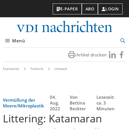
E-PAPER
ABO
LOGIN
VDI-
Nachri
Menü
Suc
öff
Artikel drucken
Besuchen
Besuc
Sie
Sie
uns
uns
Startseite
Technik
Umwelt
bei
bei
LinkedIn
Faceb
04.
Von
Lesezeit:
Vermüllung der
Aug.
Bettina
ca. 3
Meere/Mikroplastik
2022
Reckter
Minuten
Littering: Katamaran