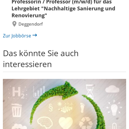
Professorin / Professor (m/w/d) für das
zurück
vor
Lehrgebiet "Nachhaltige Sanierung und
Renovierung"
Deggendorf
Zur Jobbörse
Das könnte Sie auch
interessieren