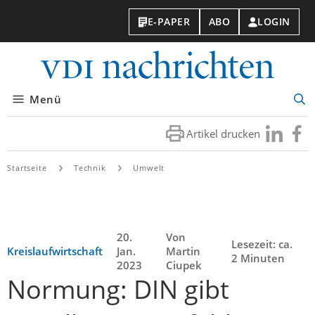
E-PAPER
ABO
LOGIN
VDI-
Nachri
Menü
Suc
öff
Artikel drucken
Besuchen
Besuc
Sie
Sie
uns
uns
Startseite
Technik
Umwelt
bei
bei
LinkedIn
Faceb
20.
Von
Lesezeit: ca.
Kreislaufwirtschaft
Jan.
Martin
2 Minuten
2023
Ciupek
Normung: DIN gibt