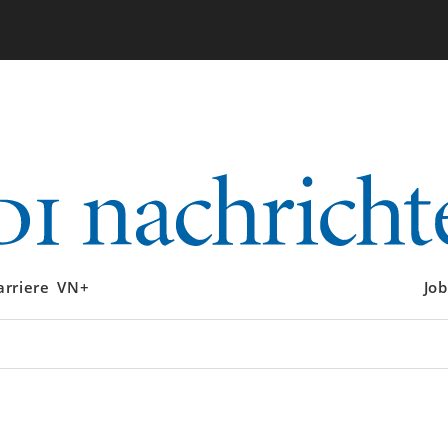
arriere
VN+
Job