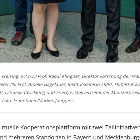
eising: (v.l.n.r.) Prof. Raoul Klingner, Direktor Forschung der Fra
eiter IIS, Prof. Amelie Hagelauer, Institutsleiterin EMFT, Hubert Ai
ft, Landesentwicklung und Energie, Stellvertretender Ministerpräsi
VV. Foto: Fraunhofer/Markus Juergens
irtuelle Kooperationsplattform mit zwei Teilinitiative
nd mehreren Standorten in Bayern und Mecklenbu