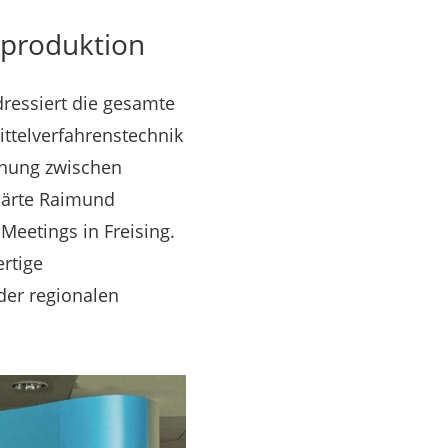
lproduktion
ressiert die gesamte
ttelverfahrenstechnik
schung zwischen
klärte Raimund
Meetings in Freising.
ertige
der regionalen