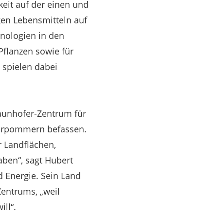
eit auf der einen und
gen Lebensmitteln auf
hnologien in den
Pflanzen sowie für
 spielen dabei
raunhofer-Zentrum für
orpommern befassen.
r Landflächen,
aben“, sagt Hubert
d Energie. Sein Land
entrums, „weil
ll“.