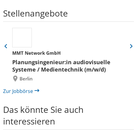
Stellenangebote
Eine
Eine
MMT Network GmbH
Folie
Folie
zurück
vor
Planungsingenieur:in audiovisuelle
Systeme / Medientechnik (m/w/d)
Berlin
Zur Jobbörse
Das könnte Sie auch
interessieren