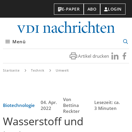
E-PAPER
ABO
LOGIN
VDI-
Nachri
Menü
Suc
öff
Artikel drucken
Besuchen
Besuc
Sie
Sie
uns
uns
Startseite
Technik
Umwelt
bei
bei
LinkedIn
Faceb
Von
04. Apr.
Lesezeit: ca.
Biotechnologie
Bettina
2022
3 Minuten
Reckter
Wasserstoff und