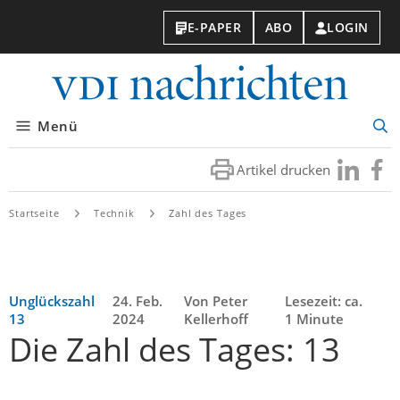
E-PAPER
ABO
LOGIN
VDI-
Nachri
Menü
Suc
öff
Artikel drucken
Besuchen
Besuc
Sie
Sie
uns
uns
Startseite
Technik
Zahl des Tages
bei
bei
LinkedIn
Faceb
Unglückszahl
24. Feb.
Von Peter
Lesezeit: ca.
13
2024
Kellerhoff
1 Minute
Die Zahl des Tages: 13