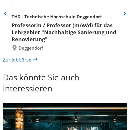
THD - Technische Hochschule Deggendorf
Eine
Eine
Folie
Folie
Professorin / Professor (m/w/d) für das
zurück
vor
Lehrgebiet "Nachhaltige Sanierung und
Renovierung"
Deggendorf
Zur Jobbörse
Das könnte Sie auch
interessieren