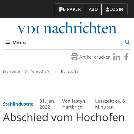
E-PAPER
ABO
LOGIN
VDI-
Nachri
Menü
Suc
öff
Artikel drucken
Besuchen
Besuc
Sie
Sie
uns
uns
Startseite
Wirtschaft
Rohstoffe
bei
bei
LinkedIn
Faceb
31. Jan.
Von Iestyn
Lesezeit: ca. 6
Stahlindustrie
2022
Hartbrich
Minuten
Abschied vom Hochofen