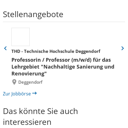
Stellenangebote
THD - Technische Hochschule Deggendorf
Eine
Eine
Folie
Folie
Professorin / Professor (m/w/d) für das
zurück
vor
Lehrgebiet "Nachhaltige Sanierung und
Renovierung"
Deggendorf
Zur Jobbörse
Das könnte Sie auch
interessieren