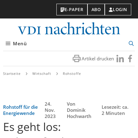
E-PAPER
ABO
LOGIN
VDI-
Nachri
Menü
Suc
öff
Artikel drucken
Besuchen
Besuc
Sie
Sie
uns
uns
Startseite
Wirtschaft
Rohstoffe
bei
bei
LinkedIn
Faceb
24.
Von
Rohstoff für die
Lesezeit: ca.
Nov.
Dominik
Energiewende
2 Minuten
2023
Hochwarth
Es geht los: