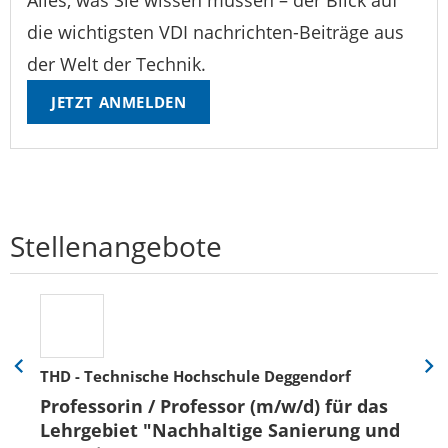
die wichtigsten VDI nachrichten-Beiträge aus
der Welt der Technik.
JETZT ANMELDEN
Stellenangebote
THD - Technische Hochschule Deggendorf
Eine
Eine
Folie
Folie
Professorin / Professor (m/w/d) für das
zurück
vor
Lehrgebiet "Nachhaltige Sanierung und