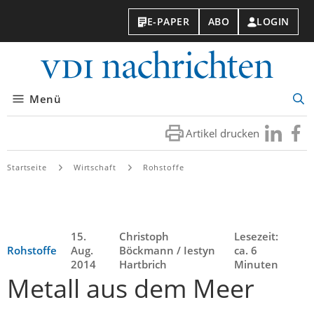
E-PAPER
ABO
LOGIN
VDI-
Nachri
Menü
Suc
öff
Artikel drucken
Besuchen
Besuc
Sie
Sie
uns
uns
Startseite
Wirtschaft
Rohstoffe
bei
bei
LinkedIn
Faceb
15.
Christoph
Lesezeit:
Rohstoffe
Aug.
Böckmann / Iestyn
ca. 6
2014
Hartbrich
Minuten
Metall aus dem Meer