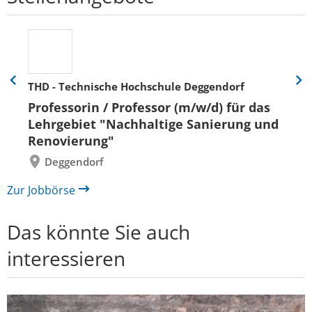
THD - Technische Hochschule Deggendorf
Eine
Eine
Folie
Folie
Professorin / Professor (m/w/d) für das
zurück
vor
Lehrgebiet "Nachhaltige Sanierung und
Renovierung"
Deggendorf
Zur Jobbörse
Das könnte Sie auch
interessieren