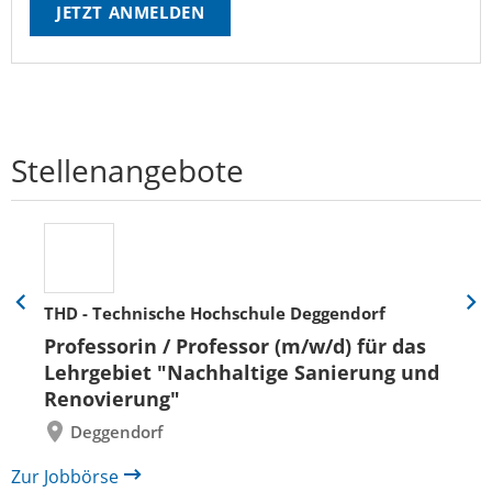
JETZT ANMELDEN
Stellenangebote
THD - Technische Hochschule Deggendorf
Eine
Eine
Folie
Folie
Professorin / Professor (m/w/d) für das
zurück
vor
Lehrgebiet "Nachhaltige Sanierung und
Renovierung"
Deggendorf
Zur Jobbörse