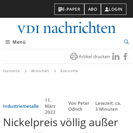
E-PAPER
ABO
LOGIN
VDI-
Nachri
Menü
Suc
öff
Artikel drucken
Besuchen
Besuc
Sie
Sie
uns
uns
Startseite
Wirtschaft
Rohstoffe
bei
bei
LinkedIn
Faceb
11.
Von Peter
Lesezeit: ca.
Industriemetalle
März
Odrich
3 Minuten
2022
Nickelpreis völlig außer