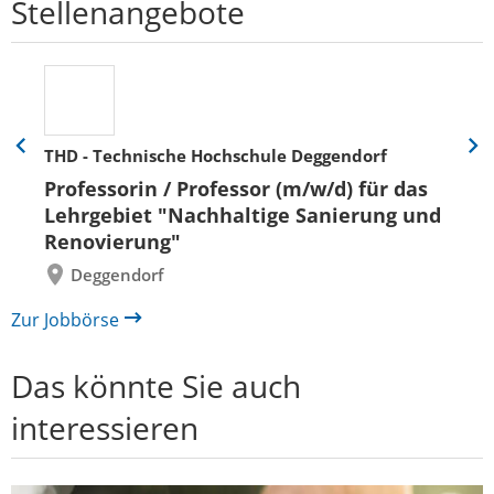
Stellenangebote
THD - Technische Hochschule Deggendorf
Eine
Eine
Folie
Folie
Professorin / Professor (m/w/d) für das
zurück
vor
Lehrgebiet "Nachhaltige Sanierung und
Renovierung"
Deggendorf
Zur Jobbörse
Das könnte Sie auch
interessieren