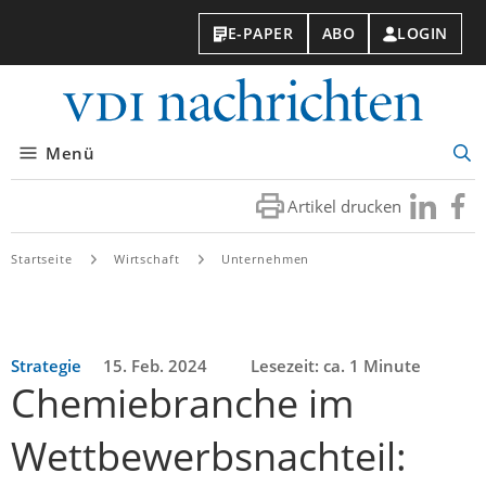
E-PAPER
ABO
LOGIN
VDI-
Nachri
Menü
Suc
öff
Artikel drucken
Besuchen
Besuc
Sie
Sie
uns
uns
Startseite
Wirtschaft
Unternehmen
bei
bei
LinkedIn
Faceb
Strategie
15. Feb. 2024
Lesezeit: ca. 1 Minute
Chemiebranche im
Wettbewerbsnachteil: