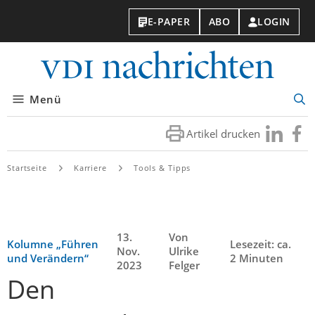
E-PAPER
ABO
LOGIN
VDI-
Nachri
Menü
Suc
öff
Artikel drucken
Besuchen
Besuc
Sie
Sie
uns
uns
Startseite
Karriere
Tools & Tipps
bei
bei
LinkedIn
Faceb
13.
Von
Kolumne „Führen
Lesezeit: ca.
Nov.
Ulrike
und Verändern“
2 Minuten
2023
Felger
Den