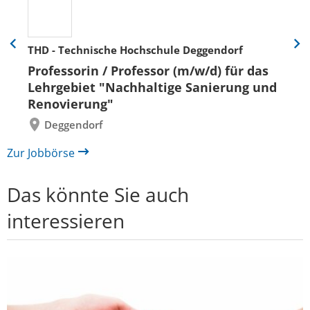
THD - Technische Hochschule Deggendorf
Eine
Eine
Folie
Folie
Professorin / Professor (m/w/d) für das
zurück
vor
Lehrgebiet "Nachhaltige Sanierung und
Renovierung"
Deggendorf
Zur Jobbörse
Das könnte Sie auch
interessieren