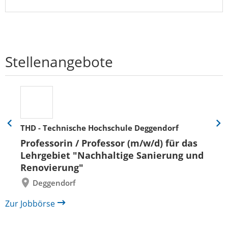
Stellenangebote
THD - Technische Hochschule Deggendorf
Eine
Eine
Folie
Folie
Professorin / Professor (m/w/d) für das
zurück
vor
Lehrgebiet "Nachhaltige Sanierung und
Renovierung"
Deggendorf
Zur Jobbörse