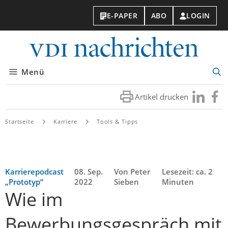
E-PAPER
ABO
LOGIN
VDI-
Nachri
Menü
Suc
öff
Artikel drucken
Besuchen
Besuc
Sie
Sie
uns
uns
Startseite
Karriere
Tools & Tipps
bei
bei
LinkedIn
Faceb
Karrierepodcast
08. Sep.
Von Peter
Lesezeit: ca. 2
„Prototyp“
2022
Sieben
Minuten
Wie im
Bewerbungsgespräch mit