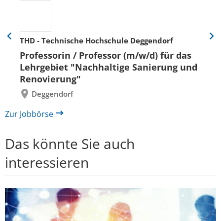
THD - Technische Hochschule Deggendorf
Eine
Eine
Folie
Folie
Professorin / Professor (m/w/d) für das
zurück
vor
Lehrgebiet "Nachhaltige Sanierung und
Renovierung"
Deggendorf
Zur Jobbörse
Das könnte Sie auch
interessieren