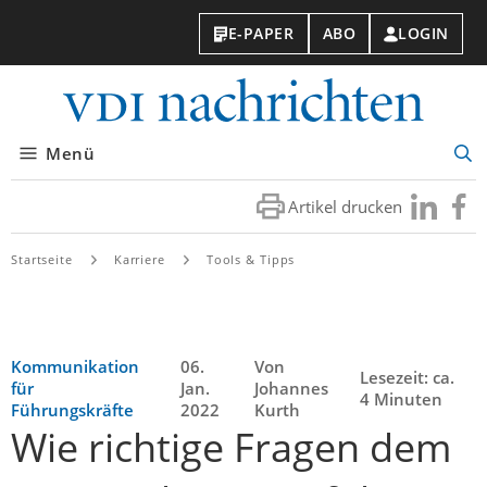
E-PAPER
ABO
LOGIN
VDI-
Nachri
Menü
Suc
öff
Artikel drucken
Besuchen
Besuc
Sie
Sie
uns
uns
Startseite
Karriere
Tools & Tipps
bei
bei
LinkedIn
Faceb
Kommunikation
06.
Von
Lesezeit: ca.
für
Jan.
Johannes
4 Minuten
Führungskräfte
2022
Kurth
Wie richtige Fragen dem