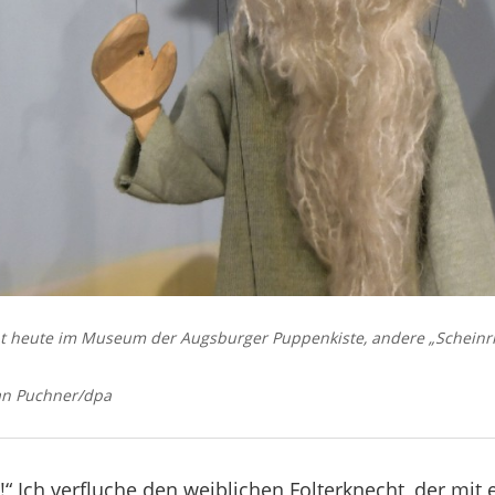
ht heute im Museum der Augsburger Puppenkiste, andere „Scheinri
efan Puchner/dpa
“ Ich verfluche den weiblichen Folterknecht, der mit 