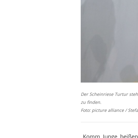
Der Scheinriese Turtur ste
zu finden.
Foto: picture alliance / St
„Komm, Junge, beißen!