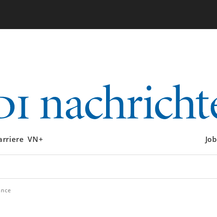
arriere
VN+
Job
ance