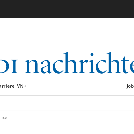
arriere
VN+
Job
ance