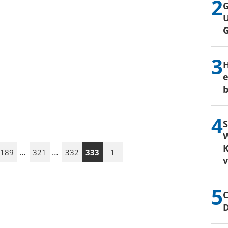
G
U
H
e
b
S
W
K
…
…
189
321
332
333
1
C