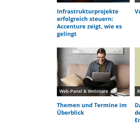
Infrastrukturprojekte
V
erfolgreich steuern:
Accenture zeigt, wie es
gelingt
Web-Panel & Webinare
R
Themen und Termine im
D
Überblick
d
E