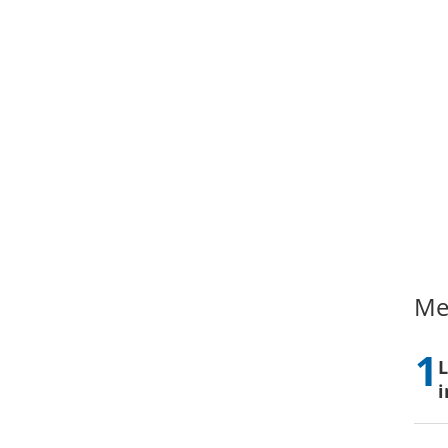
Me
L
i