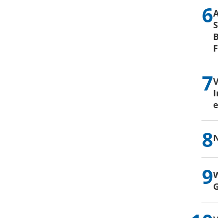
S
B
I
e
N
W
G