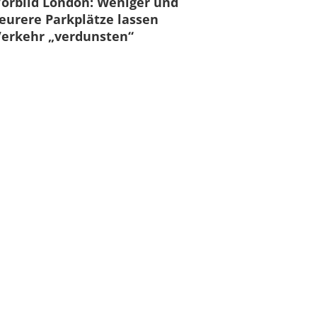
orbild London: Weniger und
eurere Parkplätze lassen
erkehr „verdunsten“