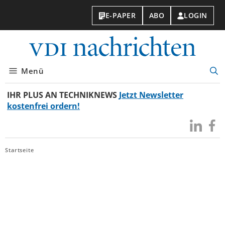
E-PAPER
ABO
LOGIN
VDI-
Nachri
Menü
Suc
öff
IHR PLUS AN TECHNIKNEWS
Jetzt Newsletter
kostenfrei ordern!
Besuchen
Besuc
Sie
Sie
uns
uns
Startseite
bei
bei
LinkedIn
Faceb