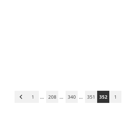
…
…
…
1
208
340
351
352
1
Vorige
Seite