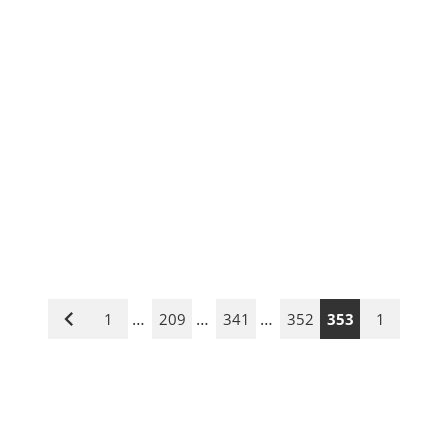
…
…
…
1
209
341
352
353
1
Vorige
Seite