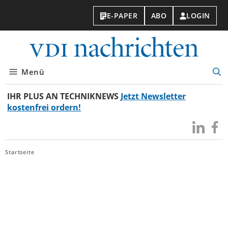
E-PAPER
ABO
LOGIN
VDI-
Nachri
Menü
Suc
öff
IHR PLUS AN TECHNIKNEWS
Jetzt Newsletter
kostenfrei ordern!
Besuchen
Besuc
Sie
Sie
uns
uns
Startseite
bei
bei
LinkedIn
Faceb