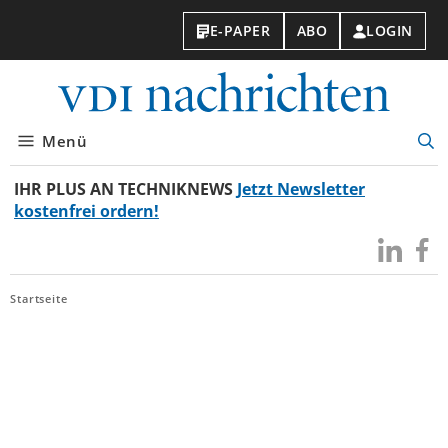
E-PAPER
ABO
LOGIN
VDI-
Nachri
Menü
Suc
öff
IHR PLUS AN TECHNIKNEWS
Jetzt Newsletter
kostenfrei ordern!
Besuchen
Besuc
Sie
Sie
uns
uns
Startseite
bei
bei
LinkedIn
Faceb