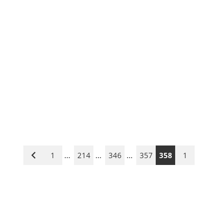
…
…
…
1
214
346
357
358
1
Vorige
Seite