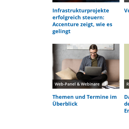
Infrastrukturprojekte
V
erfolgreich steuern:
Accenture zeigt, wie es
gelingt
Web-Panel & Webinare
R
Themen und Termine im
D
Überblick
d
E