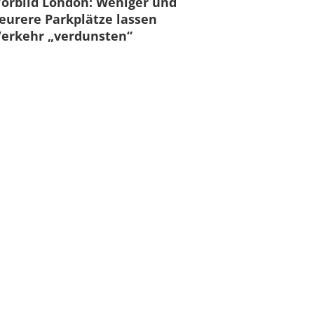
orbild London: Weniger und
eurere Parkplätze lassen
erkehr „verdunsten“