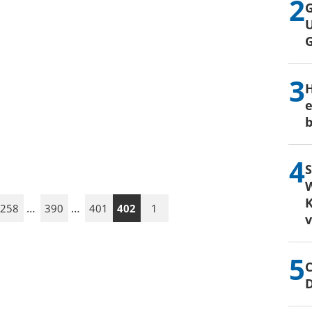
G
U
H
e
b
S
W
K
…
…
258
390
401
402
1
C