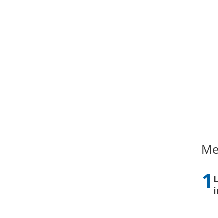
Me
L
i