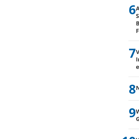
S
B
I
e
N
W
G