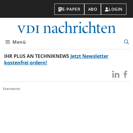
E-PAPER
ABO
LOGIN
VDI-
Nachri
Menü
Suc
öff
IHR PLUS AN TECHNIKNEWS
Jetzt Newsletter
kostenfrei ordern!
Besuchen
Besuc
Sie
Sie
uns
uns
Startseite
bei
bei
LinkedIn
Faceb