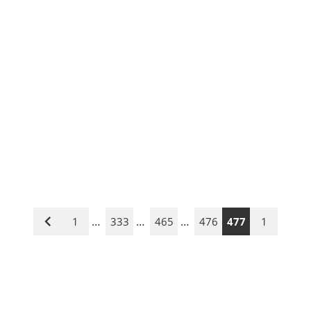
…
…
…
1
333
465
476
477
1
Vorige
Seite