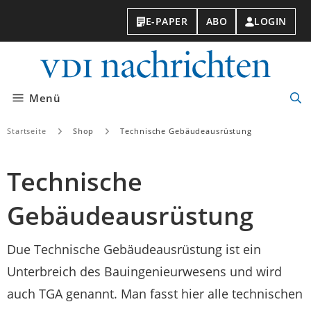
E-PAPER
ABO
LOGIN
VDI-
Nachri
Menü
Suc
öff
Startseite
Shop
Technische Gebäudeausrüstung
Technische
Gebäudeausrüstung
Due Technische Gebäudeausrüstung ist ein
Unterbreich des Bauingenieurwesens und wird
auch TGA genannt. Man fasst hier alle technischen