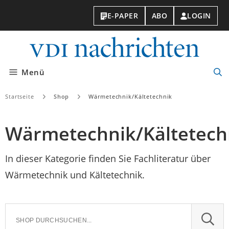
E-PAPER
ABO
LOGIN
VDI-
Nachri
Menü
Suc
öff
Startseite
Shop
Wärmetechnik/Kältetechnik
Wärmetechnik/Kältetech
In dieser Kategorie finden Sie Fachliteratur über
Wärmetechnik und Kältetechnik.
SUCH