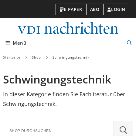
E-PAPER
ABO
LOGIN
VDI-
Nachri
Menü
Suc
öff
Startseite
Shop
Schwingungstechnik
Schwingungstechnik
In dieser Kategorie finden Sie Fachliteratur über
Schwingungstechnik.
SUCH