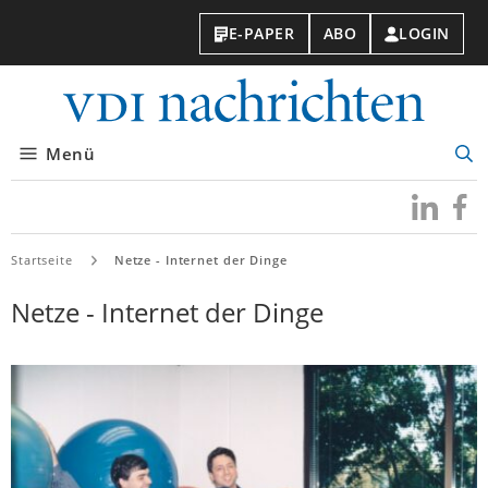
E-PAPER
ABO
LOGIN
VDI-
Nachri
Menü
Suc
öff
Besuchen
Besuc
Sie
Sie
uns
uns
Startseite
Netze - Internet der Dinge
bei
bei
LinkedIn
Faceb
Netze - Internet der Dinge