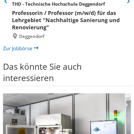
THD - Technische Hochschule Deggendorf
Eine
Eine
Folie
Folie
Professorin / Professor (m/w/d) für das
zurück
vor
Lehrgebiet "Nachhaltige Sanierung und
Renovierung"
Deggendorf
Zur Jobbörse
Das könnte Sie auch
interessieren