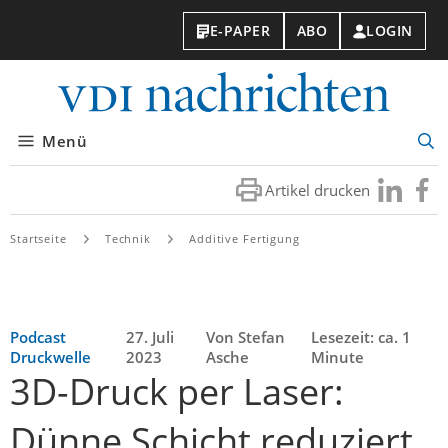
E-PAPER
ABO
LOGIN
VDI-
Nachri
Menü
Suc
öff
Artikel drucken
Besuchen
Besuc
Sie
Sie
uns
uns
Startseite
Technik
Additive Fertigung
bei
bei
LinkedIn
Faceb
Podcast
27. Juli
Von Stefan
Lesezeit: ca. 1
Druckwelle
2023
Asche
Minute
3D-Druck per Laser:
Dünne Schicht reduziert