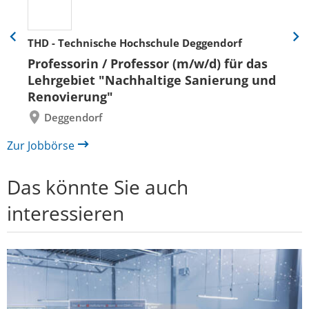
THD - Technische Hochschule Deggendorf
Eine
Eine
Folie
Folie
Professorin / Professor (m/w/d) für das
zurück
vor
Lehrgebiet "Nachhaltige Sanierung und
Renovierung"
Deggendorf
Zur Jobbörse
Das könnte Sie auch
interessieren