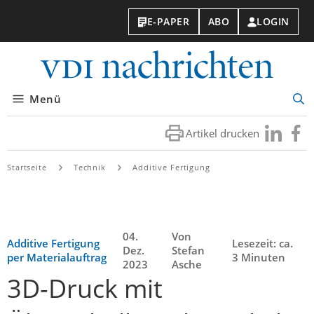
E-PAPER
ABO
LOGIN
VDI-
Nachri
Menü
Suc
öff
Artikel drucken
Besuchen
Besuc
Sie
Sie
uns
uns
Startseite
Technik
Additive Fertigung
bei
bei
LinkedIn
Faceb
04.
Von
Additive Fertigung
Lesezeit: ca.
Dez.
Stefan
per Materialauftrag
3 Minuten
2023
Asche
3D-Druck mit